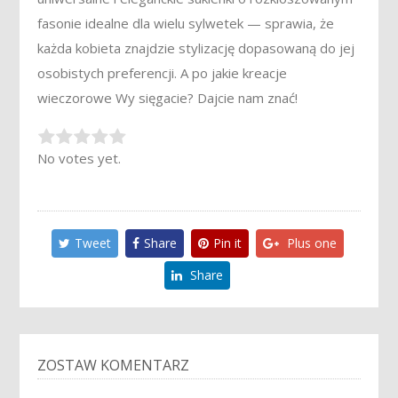
fasonie idealne dla wielu sylwetek — sprawia, że
każda kobieta znajdzie stylizację dopasowaną do jej
osobistych preferencji. A po jakie kreacje
wieczorowe Wy sięgacie? Dajcie nam znać!
Rate this item:
Submit Rating
No votes yet.
Tweet
Share
Pin it
Plus one
Share
ZOSTAW KOMENTARZ