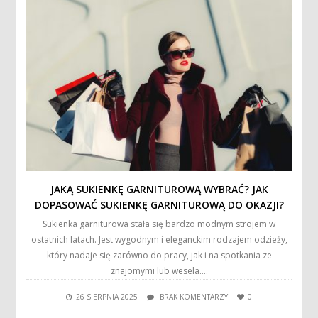
JAKĄ SUKIENKĘ GARNITUROWĄ WYBRAĆ? JAK
DOPASOWAĆ SUKIENKĘ GARNITUROWĄ DO OKAZJI?
Sukienka garniturowa stała się bardzo modnym strojem w
ostatnich latach. Jest wygodnym i eleganckim rodzajem odzieży,
który nadaje się zarówno do pracy, jak i na spotkania ze
znajomymi lub wesela….
26 SIERPNIA 2025
BRAK KOMENTARZY
0