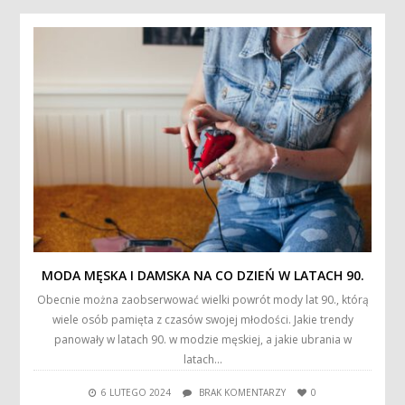
MODA MĘSKA I DAMSKA NA CO DZIEŃ W LATACH 90.
Obecnie można zaobserwować wielki powrót mody lat 90., którą
wiele osób pamięta z czasów swojej młodości. Jakie trendy
panowały w latach 90. w modzie męskiej, a jakie ubrania w
latach…
6 LUTEGO 2024
BRAK KOMENTARZY
0