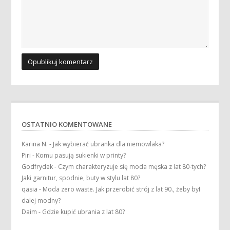
OSTATNIO KOMENTOWANE
Karina N.
-
Jak wybierać ubranka dla niemowlaka?
Piri
-
Komu pasują sukienki w printy?
Godfrydek
-
Czym charakteryzuje się moda męska z lat 80-tych?
Jaki garnitur, spodnie, buty w stylu lat 80?
qasia
-
Moda zero waste. Jak przerobić strój z lat 90., żeby był
dalej modny?
Daim
-
Gdzie kupić ubrania z lat 80?