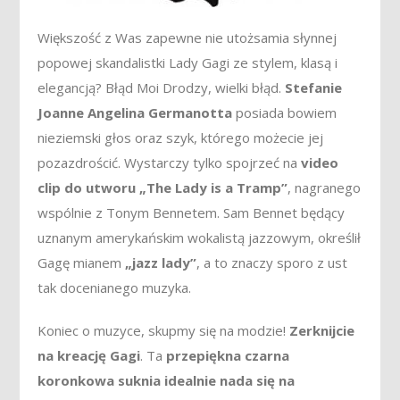
Większość z Was zapewne nie utożsamia słynnej
popowej skandalistki Lady Gagi ze stylem, klasą i
elegancją? Błąd Moi Drodzy, wielki błąd.
Stefanie
Joanne Angelina Germanotta
posiada bowiem
nieziemski głos oraz szyk, którego możecie jej
pozazdrościć. Wystarczy tylko spojrzeć na
video
clip do utworu „The Lady is a Tramp”
, nagranego
wspólnie z Tonym Bennetem. Sam Bennet będący
uznanym amerykańskim wokalistą jazzowym, określił
Gagę mianem
„jazz lady”
, a to znaczy sporo z ust
tak docenianego muzyka.
Koniec o muzyce, skupmy się na modzie!
Zerknijcie
na kreację Gagi
. Ta
przepiękna czarna
koronkowa suknia idealnie nada się na