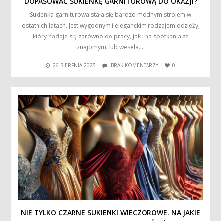
DOPASOWAĆ SUKIENKĘ GARNITUROWĄ DO OKAZJI?
Sukienka garniturowa stała się bardzo modnym strojem w
ostatnich latach. Jest wygodnym i eleganckim rodzajem odzieży,
który nadaje się zarówno do pracy, jak i na spotkania ze
znajomymi lub wesela….
26 SIERPNIA 2025
BRAK KOMENTARZY
0
NIE TYLKO CZARNE SUKIENKI WIECZOROWE. NA JAKIE