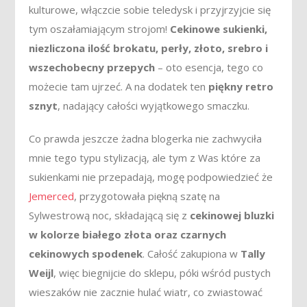
kulturowe, włączcie sobie teledysk i przyjrzyjcie się
tym oszałamiającym strojom!
Cekinowe sukienki,
niezliczona ilość brokatu, perły, złoto, srebro i
wszechobecny przepych
– oto esencja, tego co
możecie tam ujrzeć. A na dodatek ten
piękny retro
sznyt
, nadający całości wyjątkowego smaczku.
Co prawda jeszcze żadna blogerka nie zachwyciła
mnie tego typu stylizacją, ale tym z Was które za
sukienkami nie przepadają, mogę podpowiedzieć że
Jemerced
, przygotowała piękną szatę na
Sylwestrową noc, składającą się z
cekinowej bluzki
w kolorze białego złota oraz czarnych
cekinowych spodenek
. Całość zakupiona w
Tally
Weijl
, więc biegnijcie do sklepu, póki wśród pustych
wieszaków nie zacznie hulać wiatr, co zwiastować