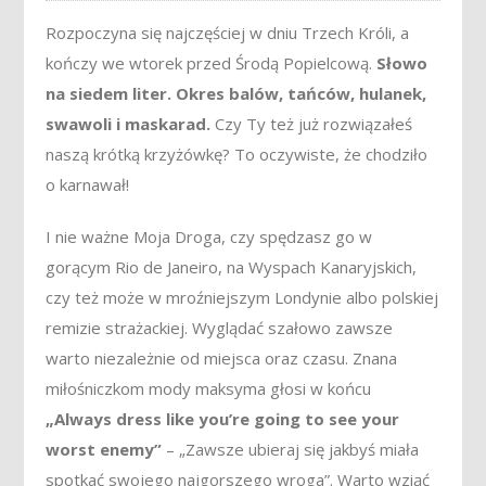
Rozpoczyna się najczęściej w dniu Trzech Króli, a
kończy we wtorek przed Środą Popielcową.
Słowo
na siedem liter. Okres balów, tańców, hulanek,
swawoli i maskarad.
Czy Ty też już rozwiązałeś
naszą krótką krzyżówkę? To oczywiste, że chodziło
o karnawał!
I nie ważne Moja Droga, czy spędzasz go w
gorącym Rio de Janeiro, na Wyspach Kanaryjskich,
czy też może w mroźniejszym Londynie albo polskiej
remizie strażackiej. Wyglądać szałowo zawsze
warto niezależnie od miejsca oraz czasu. Znana
miłośniczkom mody maksyma głosi w końcu
„Always dress like you’re going to see your
worst enemy”
– „Zawsze ubieraj się jakbyś miała
spotkać swojego najgorszego wroga”. Warto wziąć