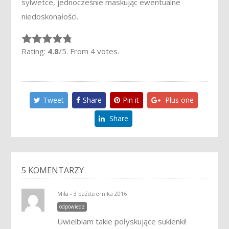
sylwetce, jednocześnie maskując ewentualne
niedoskonałości.
Rate this item:
Submit Rating
Rating:
4.8
/5. From 4 votes.
Tweet
Share
Pin it
Plus one
Share
5 KOMENTARZY
Miła
- 3 października 2016
odpowiedz
Uwielbiam takie połyskujące sukienki!