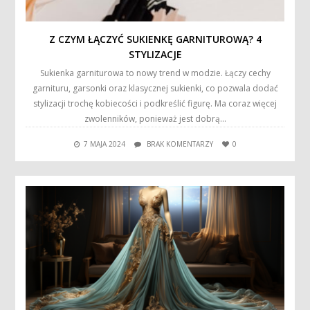
Z CZYM ŁĄCZYĆ SUKIENKĘ GARNITUROWĄ? 4
STYLIZACJE
Sukienka garniturowa to nowy trend w modzie. Łączy cechy
garnituru, garsonki oraz klasycznej sukienki, co pozwala dodać
stylizacji trochę kobiecości i podkreślić figurę. Ma coraz więcej
zwolenników, ponieważ jest dobrą…
7 MAJA 2024
BRAK KOMENTARZY
0