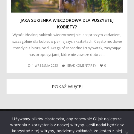
JAKA SUKIENKA WIECZOROWA DLA PUSZYSTEJ
KOBIETY?
Wybór idealnej sukienki wieczorowej nie jest prostym zadaniem,
szczególnie dla kobiet o pełniejszych kształtach. Często modowe
trendy nie biorą pod uwagę różnorodności sylwetek, zasypując
nas propozycjami, które nie zawsze dobrze…
1 WRZEŚNIA 2023
BRAK KOMENTARZY
0
POKAŻ WIĘCEJ
Używamy plików ciasteczka, aby zapewnić Ci jak najlepsze
wrażenia z korzystania z naszej witryny. Jeśli nadal będziesz
korzystać z tej witryny, będziemy zakładać, że jesteś z niej