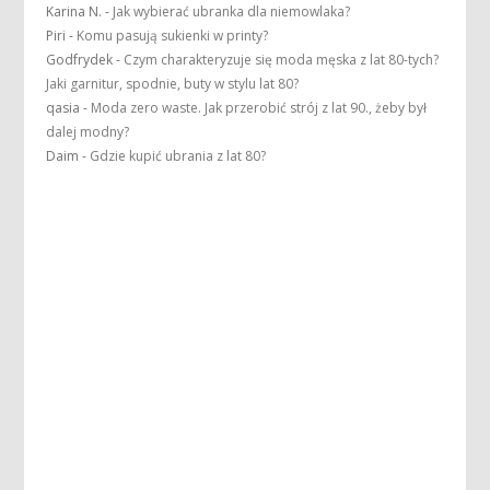
Karina N.
-
Jak wybierać ubranka dla niemowlaka?
Piri
-
Komu pasują sukienki w printy?
Godfrydek
-
Czym charakteryzuje się moda męska z lat 80-tych?
Jaki garnitur, spodnie, buty w stylu lat 80?
qasia
-
Moda zero waste. Jak przerobić strój z lat 90., żeby był
dalej modny?
Daim
-
Gdzie kupić ubrania z lat 80?