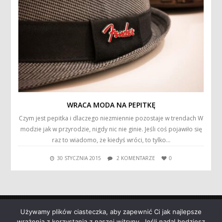
WRACA MODA NA PEPITKĘ
Czym jest pepitka i dlaczego niezmiennie pozostaje w trendach W
modzie jak w przyrodzie, nigdy nic nie ginie. Jeśli coś pojawiło się
raz to wiadomo, że kiedyś wróci, to tylko…
30 STYCZNIA 2015
2 KOMENTARZE
0
Używamy plików ciasteczka, aby zapewnić Ci jak najlepsze
wrażenia z korzystania z naszej witryny. Jeśli nadal będziesz