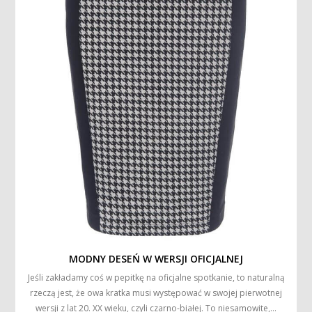
MODNY DESEŃ W WERSJI OFICJALNEJ
Jeśli zakładamy coś w pepitkę na oficjalne spotkanie, to naturalną
rzeczą jest, że owa kratka musi występować w swojej pierwotnej
wersji z lat 20. XX wieku, czyli czarno-białej. To niesamowite,…