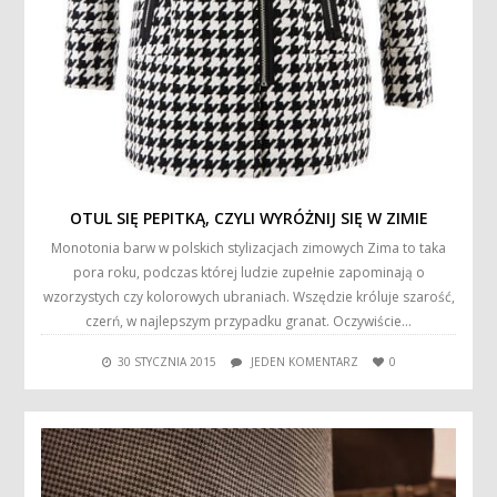
OTUL SIĘ PEPITKĄ, CZYLI WYRÓŻNIJ SIĘ W ZIMIE
Monotonia barw w polskich stylizacjach zimowych Zima to taka
pora roku, podczas której ludzie zupełnie zapominają o
wzorzystych czy kolorowych ubraniach. Wszędzie króluje szarość,
czerń, w najlepszym przypadku granat. Oczywiście…
30 STYCZNIA 2015
JEDEN KOMENTARZ
0