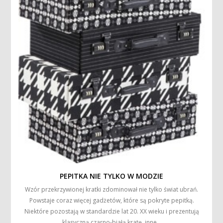
PEPITKA NIE TYLKO W MODZIE
Wzór przekrzywionej kratki zdominował nie tylko świat ubrań.
Powstaje coraz więcej gadżetów, które są pokryte pepitką.
Niektóre pozostają w standardzie lat 20. XX wieku i prezentują
klasyczną czarno-białą kratę, inne…