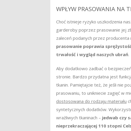
WPŁYW PRASOWANIA NA 
Choć istnieje ryzyko uszkodzenia nasze
garderoby poprzez prasowanie jej zb
zaleceń podanych przez producenta 
prasowanie poprawia sprężystość
trwałość i wygląd naszych ubrań
.
Aby dodatkowo zadbać o bezpieczeńs
stronie. Bardzo przydatna jest funk
tkanin. Pamiętajcie też, że jeśli nie 
prasowaniu, to unikniecie zagięć w mi
dostosowana do rodzaju materiału
ch
syntetycznych dodatków. Wykorzystu
wrażliwych tkaninach –
jedwab czy 
nieprzekraczającej 110 stopni Cel