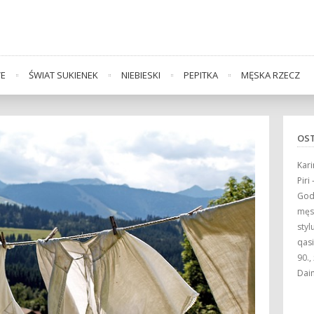
VE
ŚWIAT SUKIENEK
NIEBIESKI
PEPITKA
MĘSKA RZECZ
OS
Kari
Piri
God
męsk
styl
qas
90.,
Dai