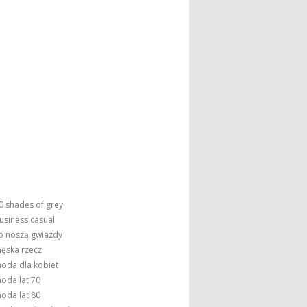
0 shades of grey
usiness casual
o noszą gwiazdy
ęska rzecz
oda dla kobiet
oda lat 70
oda lat 80