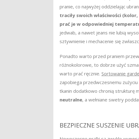
pranie, co najwyżej oddzielając ubra
traciły swoich właściwości (kolor
prać je w odpowiedniej temperatu
jedwab, a nawet jeans nie lubią wyso
sztywnienie i mechacenie się zwłaszc
Ponadto warto przed praniem przewróc
różnokolorowe, to dobrze użyć szmatk
warto prać ręcznie.
Sortowanie garde
zapobiega przedwczesnemu zużyciu
tkanin dodatkowo chronią strukturę m
neutralne
, a wełniane swetry poddaw
BEZPIECZNE SUSZENIE UB
Nowoczesne pralki są zwykle wyposaż