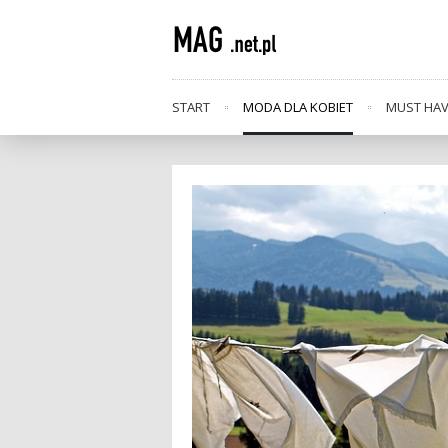
START
MODA DLA KOBIET
MUST HA