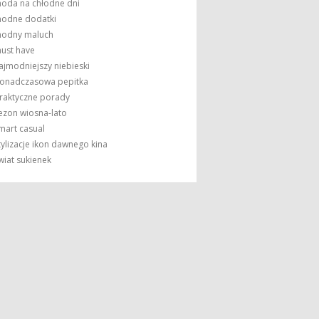
oda na chłodne dni
odne dodatki
odny maluch
ust have
ajmodniejszy niebieski
onadczasowa pepitka
raktyczne porady
ezon wiosna-lato
mart casual
tylizacje ikon dawnego kina
wiat sukienek