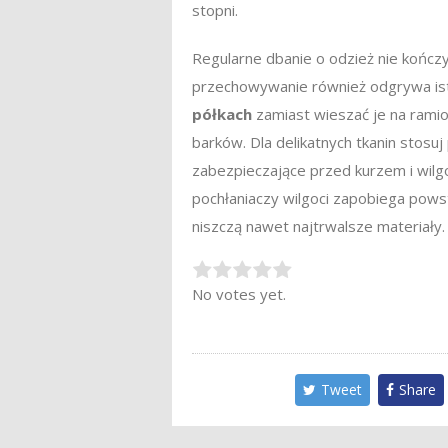
stopni.
Regularne dbanie o odzież nie kończy
przechowywanie również odgrywa ist
półkach
zamiast wieszać je na ramio
barków. Dla delikatnych tkanin stos
zabezpieczające przed kurzem i wilg
pochłaniaczy wilgoci zapobiega pows
niszczą nawet najtrwalsze materiały.
Rate this item:
Submit Rating
No votes yet.
Tweet
Share