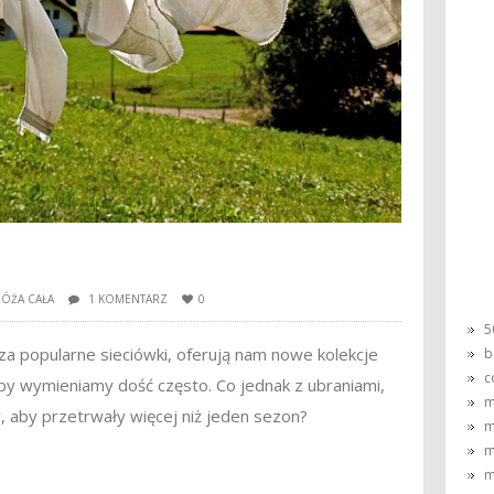
RÓŻA CAŁA
1 KOMENTARZ
0
5
a popularne sieciówki, oferują nam nowe kolekcje
b
c
by wymieniamy dość często. Co jednak z ubraniami,
m
y, aby przetrwały więcej niż jeden sezon?
m
m
m