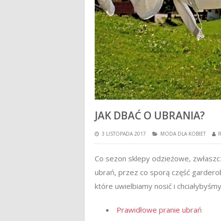
JAK DBAĆ O UBRANIA?
3 LISTOPADA 2017
MODA DLA KOBIET
Co sezon sklepy odzieżowe, zwłaszcz
ubrań, przez co sporą część gardero
które uwielbiamy nosić i chciałybyśm
Prawidłowe pranie ubrań