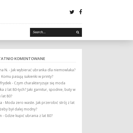
Twitter
Facebook
TATNIO KOMENTOWANE
na N.
-
Jak wybierać ubranka dla niemowlaka?
-
Komu pasują sukienki w printy?
frydek
-
Czym charakteryzuje się moda
a z lat 80-tych? Jaki garnitur, spodnie, buty w
u lat 80?
ia
-
Moda zero waste. Jak przerobić strój z lat
 żeby był dalej modny?
m
-
Gdzie kupić ubrania z lat 80?