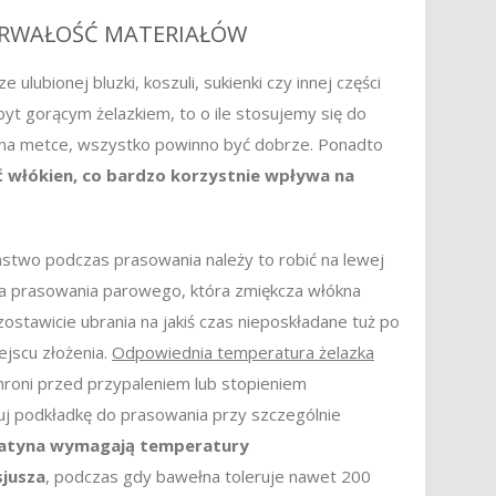
TRWAŁOŚĆ MATERIAŁÓW
 ulubionej bluzki, koszuli, sukienki czy innej części
yt gorącym żelazkiem, to o ile stosujemy się do
na metce, wszystko powinno być dobrze. Ponadto
 włókien, co bardzo korzystnie wpływa na
two podczas prasowania należy to robić na lewej
cja prasowania parowego, która zmiękcza włókna
pozostawicie ubrania na jakiś czas nieposkładane tuż po
ejscu złożenia.
Odpowiednia temperatura żelazka
roni przed przypaleniem lub stopieniem
j podkładkę do prasowania przy szczególnie
satyna wymagają temperatury
sjusza
, podczas gdy bawełna toleruje nawet 200