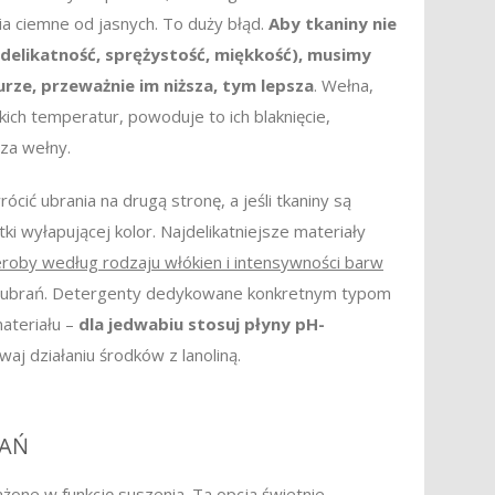
nia ciemne od jasnych. To duży błąd.
Aby tkaniny nie
, delikatność, sprężystość, miękkość), musimy
rze, przeważnie im niższa, tym lepsza
. Wełna,
kich temperatur, powoduje to ich blaknięcie,
za wełny.
ić ubrania na drugą stronę, a jeśli tkaniny są
i wyłapującej kolor. Najdelikatniejsze materiały
roby według rodzaju włókien i intensywności barw
 ubrań. Detergenty dedykowane konkretnym typom
ateriału –
dla jedwabiu stosuj płyny pH-
aj działaniu środków z lanoliną.
RAŃ
one w funkcję suszenia. Ta opcja świetnie