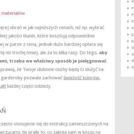
m
m
 materiałów
m
m
ęcej ubrań w jak najniższych cenach, niż np. wybrać
n
p
iej jakości tkanin, które kosztują odpowiednio
p
iej w parze z ceną, jednak dużo bardziej opłaca się
s
niż trochę mniej, ale za to kilka razy. Do tego,
aby
s
niami, trzeba we właściwy sposób je pielęgnować
.
s
ś
prawią, że Twoje ulubione ciuchy będą Ci służyć na
a garderoby pozwala zachować
świeżość kolorów,
ałt
każdej części odzieży.
AŃ
często stosujecie się do instrukcji zamieszczonych na
wrzucamy do pralki to, co zalega nam w koszu na